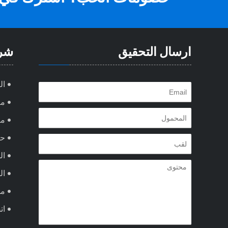
ارسال التحقيق
شر
ال
مع
من
ح
ال
ال
مد
ات