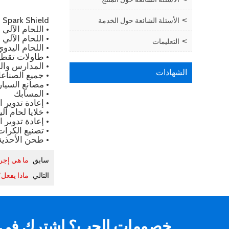
Spark Shield هو حل أمان ويوصى باستخدامه في التطبيقات ذات الخطورة العالية ، مثل:
الأسئلة الشائعة حول الخدمة
• اللحام الآلي 
• اللحام الآلي 
التعليمات
• اللحام اليدوي
• طاولات تقطي
• المدارس وال
الشهادات
• جميع الصناعا
• مصانع السيا
• المسابك
• إعادة تدوير 
• خلايا لحام آلي
• إعادة تدوير ا
• تصنيع الكرات
• طحن الأحذية 
سابق
ما هي إجرا
التالي
ماذا يفعل؟
خصومات الحب؟ اشترك في ال