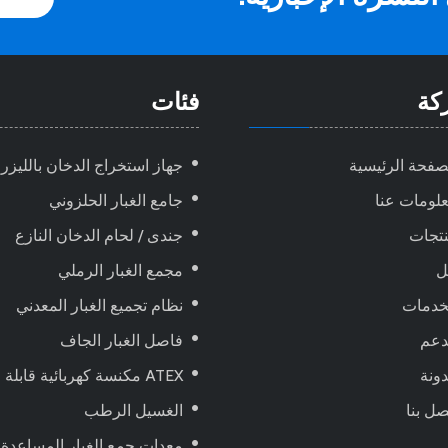
كة
فئات
صفحة الرئيسية
جهاز استخراج الدخان بالليزر
لومات عنا
جامع الغبار الحلزوني
تجات
جندى / لحام الدخان النازع
ل
مجمع الغبار الرملي
خدمات
نظام تجميع الغبار المعدني
دعم
فاصل الغبار الجاف
ونة
ATEX مكنسة كهربائية قابلة للانفجار ، تعمل بالهواء المضغوط
صل بنا
الغسيل الرطب
معدات جمع الغبار المساعدة