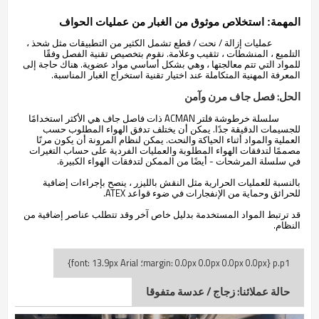
المهمة: استخلاص موثوق من الغبار من عمليات الحواف
عمليات إزالة / نحت / قطع تشمل الكثير من التطبيقات مثل شحذ ،
التلميع ، المنشطات ، تثقيب وعلامة. نقوم بتخصيص تقنية الفصل وفقًا
للمواد التي تتم معالجتها ، وهي بشكل أساسي مواد عضوية. هناك حاجة إلى
المعرفة المهنية المتكاملة عند اختيار تقنية استخراج الغبار المناسبة.
الحل: فصل جاف مرن وآمن
سلسلة خرطوشة فلتر ACMAN ذات فاصل جاف هي الأكثر استخدامًا
للجسيمات الدقيقة جدًا. يمكن أن يختلف تدفق الهواء المطلوب حسب
العملية والمواد أثناء الحياكة والنحت. يمكن لنظام المرونة أن يكون مرنًا
مصممًا لتدفقات الهواء المطلوبة والعمليات الفردية على حساب التغيرات
في سلسلة المرشحات - أيضًا من الممكن لتدفقات الهواء الكبيرة.
بالنسبة للعمليات الحرارية مثل النقش بالليزر ، ينصح بإجراءات إضافية
للحرائق وحماية من الإنفجارات في ضوء قواعد ATEX.
قد ترتبط المواد المستخدمة بدليل خاص آخر وقد تتطلب عناصر إضافية من
النظام.
حالة عملائنا
: زجاج / عدسة متفوقا