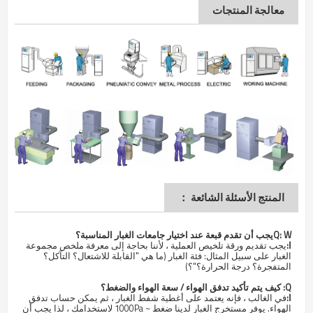
معالجة المنتجات
المنتج الأسئلة الشائعة ：
W
Q:
يجب أن تقدم قبعة عند اختيار جامعات الغبار المناسبة؟
ا:
يجب تقديم ورقة تلخيص العملية ، لأننا بحاجة إلى معرفة ملخص مجموعة
الغبار على سبيل المثال: فئة الغبار (ما هي "القابلة للاشتعال؟ التآكل؟
المتفجرة؟ درجة الحرارة؟"؟)
Q:
كيف يتم تأكيد تدفق الهواء / سعة الهواء والضغط؟
ا:
في الغالب ، فإنه يعتمد على أغطية شفط الغبار ، ثم يمكن حساب تدفق
الهواء. يوفر مستخرج الغبار لدينا ضغط ~ 1000Pa لاستخدامك ، لذا يجب أن