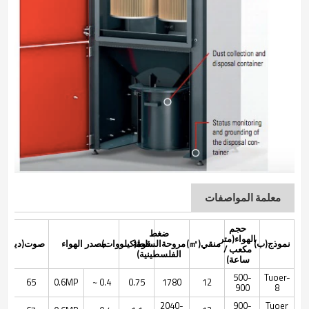
معلمة المواصفات
حجم
ضغط
الهواء(
متر
نموذج(
ب
)
منقي(
㎡
)
مروحة
قوة(
السلطة
كيلووات
)
مصدر الهواء
صوت(
ديسيب
مكعب /
الفلسطينية
)
ساعة
)
500-
Tuoer-
65
0.6MP
0.4 ~
0.75
1780
12
900
8
2040-
900-
Tuoer