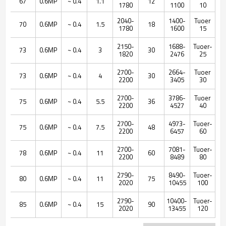
67
0.6MP
0.4 ~
1.1
12
1780
1100
10
2040-
1400-
Tuoer
70
0.6MP
0.4 ~
1.5
18
1780
1600
15
2150-
1688-
Tuoer-
73
0.6MP
0.4 ~
3
30
1820
2476
25
2700-
2664-
Tuoer
73
0.6MP
0.4 ~
4
30
2200
3405
30
2700-
3786-
Tuoer
75
0.6MP
0.4 ~
5.5
36
2200
4527
40
2700-
4973-
Tuoer-
75
0.6MP
0.4 ~
7.5
48
2200
6457
60
2700-
7081-
Tuoer-
78
0.6MP
0.4 ~
11
60
2200
8489
80
2790-
8490-
Tuoer-
80
0.6MP
0.4 ~
11
75
2020
10455
100
2790-
10400-
Tuoer-
85
0.6MP
0.4 ~
15
90
2020
13455
120