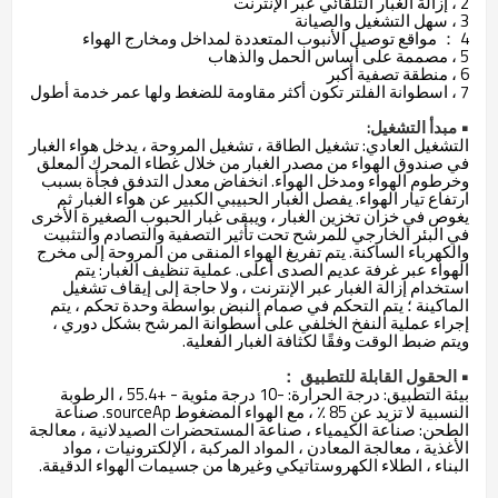
2 ، إزالة الغبار التلقائي عبر الإنترنت
3 ، سهل التشغيل والصيانة
4 ： مواقع توصيل الأنبوب المتعددة لمداخل ومخارج الهواء
5 ، مصممة على أساس الحمل والذهاب
6 ، منطقة تصفية أكبر
7 ، اسطوانة الفلتر تكون أكثر مقاومة للضغط ولها عمر خدمة أطول
• مبدأ التشغيل:
التشغيل العادي: تشغيل الطاقة ، تشغيل المروحة ، يدخل هواء الغبار
في صندوق الهواء من مصدر الغبار من خلال غطاء المحرك المعلق
وخرطوم الهواء ومدخل الهواء. انخفاض معدل التدفق فجأة بسبب
ارتفاع تيار الهواء. يفصل الغبار الحبيبي الكبير عن هواء الغبار ثم
يغوص في خزان تخزين الغبار ، ويبقى غبار الحبوب الصغيرة الأخرى
في البئر الخارجي للمرشح تحت تأثير التصفية والتصادم والتثبيت
والكهرباء الساكنة. يتم تفريغ الهواء المنقى من المروحة إلى مخرج
الهواء عبر غرفة عديم الصدى أعلى. عملية تنظيف الغبار: يتم
استخدام إزالة الغبار عبر الإنترنت ، ولا حاجة إلى إيقاف تشغيل
الماكينة ؛ يتم التحكم في صمام النبض بواسطة وحدة تحكم ، يتم
إجراء عملية النفخ الخلفي على أسطوانة المرشح بشكل دوري ،
ويتم ضبط الوقت وفقًا لكثافة الغبار الفعلية.
• الحقول القابلة للتطبيق ：
بيئة التطبيق: درجة الحرارة: -10 درجة مئوية - +55.4 ، الرطوبة
النسبية لا تزيد عن 85 ٪ ، مع الهواء المضغوط sourceAp. صناعة
الطحن: صناعة الكيمياء ، صناعة المستحضرات الصيدلانية ، معالجة
الأغذية ، معالجة المعادن ، المواد المركبة ، الإلكترونيات ، مواد
البناء ، الطلاء الكهروستاتيكي وغيرها من جسيمات الهواء الدقيقة.