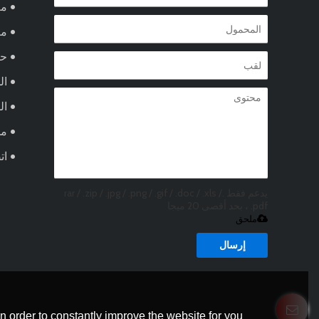
مع
من
ح
ال
ال
مد
ات
يدعم فقط .rar / .zip / .jpg / .png / .gif / .doc / .xls /
.pdf ، بحد أقصى 20 ميجا
ملحق
إرسال
 order to constantly improve the website for you.