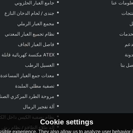
لومات عنا
جامع الغبار الحلزوني
تجات
جندى / لحام الدخان النازع
ل
مجمع الغبار الرملي
خدمات
نظام تجميع الغبار المعدني
دعم
فاصل الغبار الجاف
ونة
ATEX مكنسة كهربائية قابلة للانفجار ، تعمل بالهواء المضغوط
صل بنا
الغسيل الرطب
معدات جمع الغبار المساعدة
تصفية مطلي الملبدة
مروحة الطرد المركزي الصنا
آلة تفجير الرمال
نظام تصفية الكيس داخل ال
Cookie settings
آلة طلاء الطاقة / نظام رش
sible experience. They also allow us to analyze user behavior in