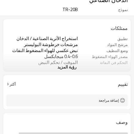
TR-20B
نموذج
ممتلكات
استخراج الأتربة الصناعية / الدخان
تطبيق
مرشحات خرطوشة البوليستر
مرشح المواد
نبض عكسي للهواء المضغوط النفاث
وضع التنظيف
0.4-0.6 ميجابكسل
مصدر الهواء المضغوط
الموقت / تحكم النبض
التحكم في النفاثة
رؤية المزيد
380V / 50HZ أو تخصيص
مزود الطاقة
تقييم
أكثر
إضافة مراجعة
وصف