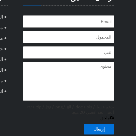
ال
مع
من
ح
ال
ال
مد
ات
يدعم فقط .rar / .zip / .jpg / .png / .gif / .doc / .xls /
.pdf ، بحد أقصى 20 ميجا
ملحق
إرسال