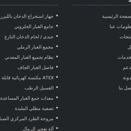
صفحة الرئيسية
جهاز استخراج الدخان بالليزر
لومات عنا
جامع الغبار الحلزوني
تجات
جندى / لحام الدخان النازع
ل
مجمع الغبار الرملي
خدمات
نظام تجميع الغبار المعدني
دعم
فاصل الغبار الجاف
ونة
ATEX مكنسة كهربائية قابلة للانفجار ، تعمل بالهواء المضغوط
صل بنا
الغسيل الرطب
معدات جمع الغبار المساعدة
تصفية مطلي الملبدة
مروحة الطرد المركزي الصنا
آلة تفجير الرمال