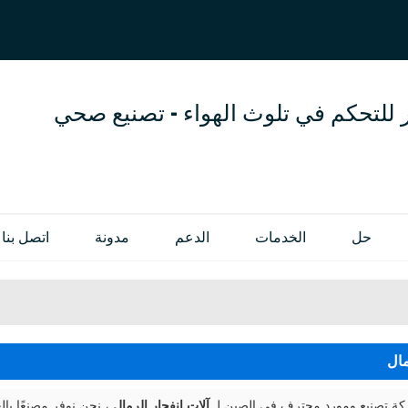
العربية
OL
ENGLISH
 للتحكم في تلوث الهواء - تصنيع صحي
حل
الخدمات
الدعم
مدونة
اتصل بنا
مال
 تصنيع ومورد محترف في الصين لـ
آلات انفجار الرمال
، نحن نوفر مصنعًا ب