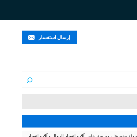
ESPAÑ
العربية
PORTUGUÊS
إرسال استفسار
الجملة مخصصًا ، وملصق خاص
آلات انفجار الرمال
و
آلات انفجار