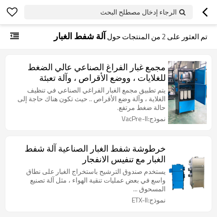
الرجاء إدخال مصطلح البحث
آلة شفط الغبار
تم العثور على
2
من المنتجات حول
مجمع غبار الفراغ الصناعي عالي الضغط
للغلايات ، ووضع الأقراص ، وآلة تعبئة
الكبسولة
يتم تطبيق مجمع الغبار الفراغي الصناعي في تنظيف
الغلاية ، وآلة وضع الأقراص .. حيث تكون هناك حاجة إلى
حالة ضغط مرتفع.
نموذج:VacPre-II
خرطوشة شفط الغبار الصناعية آلة شفط
الغبار مع تنفيس الانفجار
يستخدم صندوق الترشيح باستخراج الغبار على نطاق
واسع في بعض عمليات تنقية الهواء ، مثل آلة تصنيع
المسحوق ...
نموذج:ETX-II