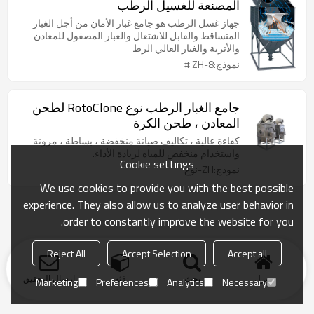
المصنعة للغسيل الرطب
جهاز غسل الرطب هو جامع غبار الأمان من أجل الغبار
المتساقط والقابل للاشتعال والغبار المصقول للمعادن
والأتربة والغبار العالي الرط
نموذج:ZH-8 #
جامع الغبار الرطب نوع RotoClone لطحن
المعادن ، طحن الكرة
كفاءة عالية ، تكاليف صيانة منخفضة ، بساطة ، مرونة
واستخدام منخفض للمياه لزيادة الأداء.
Cookie settings
نموذج:ZH-نوع
We use cookies to provide you with the best possible
experience. They also allow us to analyze user behavior in
order to constantly improve the website for you.
Reject All
Accept Selection
Accept all
منزل
بحث
فئة
ارسال التحقيق
Marketing
Preferences
Analytics
Necessary