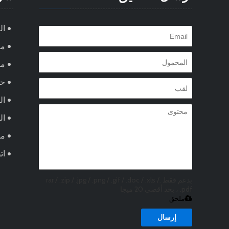
ال
مع
من
ح
ال
ال
مد
ات
يدعم فقط .rar / .zip / .jpg / .png / .gif / .doc / .xls /
.pdf ، بحد أقصى 20 ميجا
ملحق
إرسال