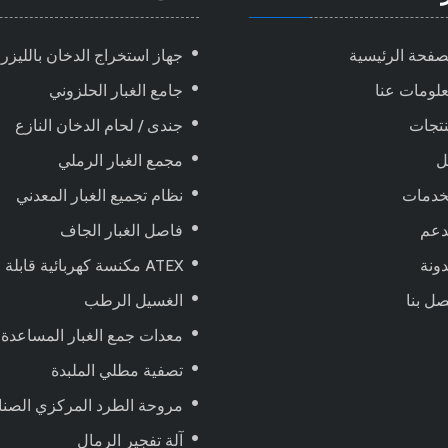
صفحة الرئيسية
جهاز استخراج الدخان بالليزر
لومات عنا
جامع الغبار الحلزوني
تجات
جندى / لحام الدخان النازع
ل
مجمع الغبار الرملي
خدمات
نظام تجميع الغبار المعدني
دعم
فاصل الغبار الجاف
ونة
ATEX مكنسة كهربائية قابلة للانفجار ، تعمل بالهواء المضغوط
صل بنا
الغسيل الرطب
معدات جمع الغبار المساعدة
تصفية مطلي الملبدة
مروحة الطرد المركزي الصنا
آلة تفجير الرمال