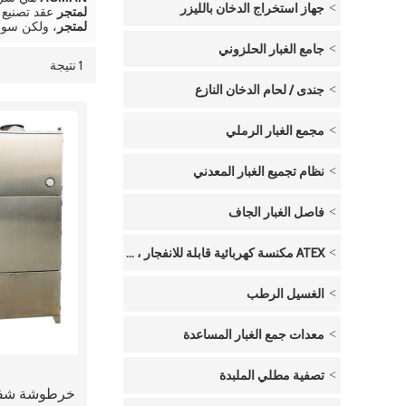
جهاز استخراج الدخان بالليزر
لمتجر
عقد تصنيع 
لمتجر
، ولكن سو
جامع الغبار الحلزوني
1 نتيجة
قائمة
عرض
جندى / لحام الدخان النازع
مجمع الغبار الرملي
نظام تجميع الغبار المعدني
فاصل الغبار الجاف
ATEX مكنسة كهربائية قابلة للانفجار ، تعمل بالهواء المضغوط
الغسيل الرطب
معدات جمع الغبار المساعدة
تصفية مطلي الملبدة
خرطوشة شفط 