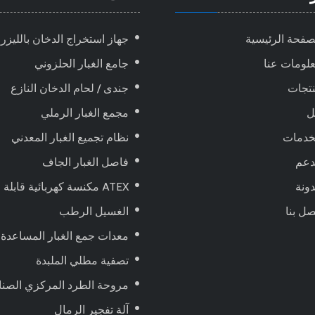
صفحة الرئيسية
جهاز استخراج الدخان بالليزر
لومات عنا
جامع الغبار الحلزوني
تجات
جندى / لحام الدخان النازع
ل
مجمع الغبار الرملي
خدمات
نظام تجميع الغبار المعدني
دعم
فاصل الغبار الجاف
ونة
ATEX مكنسة كهربائية قابلة للانفجار ، تعمل بالهواء المضغوط
صل بنا
الغسيل الرطب
معدات جمع الغبار المساعدة
تصفية مطلي الملبدة
مروحة الطرد المركزي الصنا
آلة تفجير الرمال