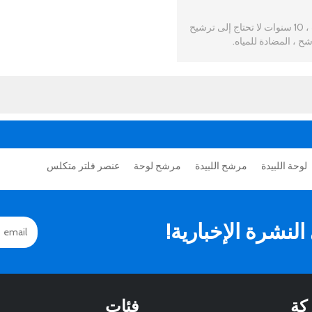
1mg الانبعاثات ، 10 سنوات لا تحتاج إلى ترشيح
ح ، المضادة للمياه.
لوحة اللبيدة
مرشح اللبيدة
مرشح لوحة
عنصر فلتر متكلس
نشرة الإخبارية!
كة
فئات