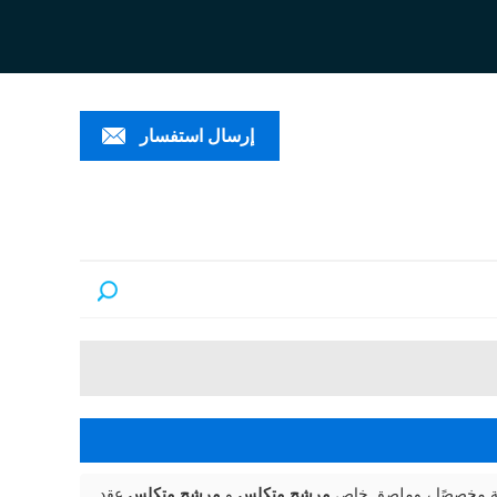
ESPAÑ
العربية
PORTUGUÊS
إرسال استفسار
ملة مخصصًا ، وملصق خاص
مرشح متكلس
و
مرشح متكلس
عقد