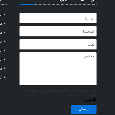
ال
مع
من
ح
ال
ال
مد
ات
يدعم فقط .rar / .zip / .jpg / .png / .gif / .doc / .xls /
.pdf ، بحد أقصى 20 ميجا
ملحق
إرسال