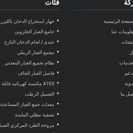
كة
فئات
صفحة الرئيسية
جهاز استخراج الدخان بالليزر
لومات عنا
جامع الغبار الحلزوني
تجات
جندى / لحام الدخان النازع
ل
مجمع الغبار الرملي
خدمات
نظام تجميع الغبار المعدني
دعم
فاصل الغبار الجاف
ونة
ATEX مكنسة كهربائية قابلة للانفجار ، تعمل بالهواء المضغوط
صل بنا
الغسيل الرطب
معدات جمع الغبار المساعدة
تصفية مطلي الملبدة
مروحة الطرد المركزي الصنا