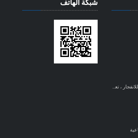
شبكة الهاتف
عية