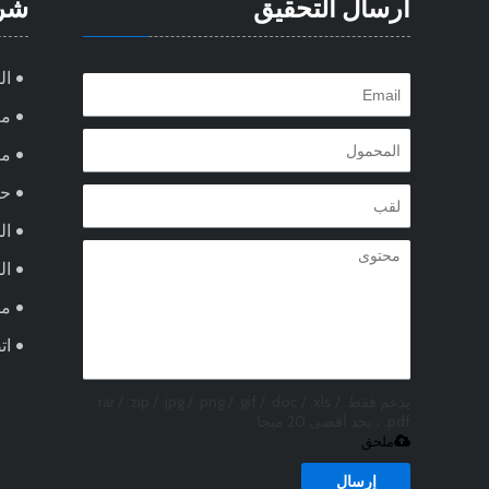
ارسال التحقيق
شر
ال
مع
من
ح
ال
ال
مد
ات
يدعم فقط .rar / .zip / .jpg / .png / .gif / .doc / .xls /
.pdf ، بحد أقصى 20 ميجا
ملحق
إرسال