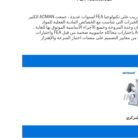
في عملية التدريب على تكنولوجيا FEA لسنوات عديدة ، جمعت ACMAN الكثير
الخبرات التي تتناسب مع الخصائص المادية الفعلية للمواد
ن وحدة المروحة وجميع الأجزاء الأساسية الموثوق بها للغاية ،
قامت ACMAN باختبارات محاكاة حاسوبية ضخمة من قبل FEA واختبارات
من معايير التصميم على منصات اختبار السرعة والإهتزاز
لمركزي
راء منحني