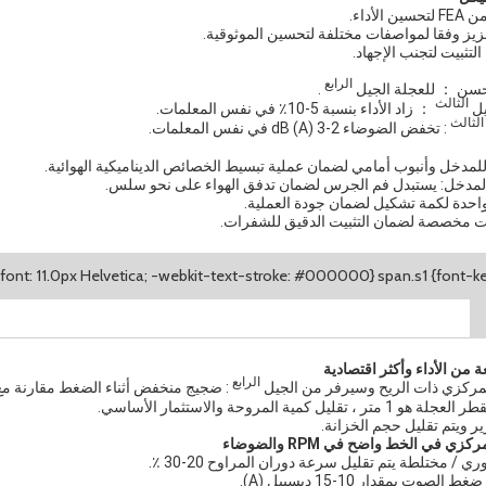
لأداء.
عزيز وفقا لمواصفات مختلفة لتحسين الموثوقية.
التثبيت لتجنب الإجهاد.
الرابع
حسن ： للعجلة
الجيل
.
الثالث
يل
： زاد الأداء بنسبة 5-10٪ في نفس المعلمات.
الثالث
: تخفض الضوضاء 2-3 dB (A) في نفس المعلمات.
لمدخل وأنبوب أمامي لضمان عملية تبسيط الخصائص الديناميكية الهوائية.
لمدخل: يستبدل فم الجرس لضمان تدفق الهواء على نحو سلس.
حدة لكمة تشكيل لضمان جودة العملية.
بات مخصصة لضمان التثبيت الدقيق للشفرات.
من الأداء وأكثر اقتصادية
الرابع
مركزي ذات الريح وسيرفر من الجيل
: ضجيج منخفض أثناء الضغط مقارنة مع
قليل كمية المروحة والاستثمار الأساسي.
ير ويتم تقليل حجم الخزانة.
زي في الخط واضح في RPM والضوضاء
ي / مختلطة يتم تقليل سرعة دوران المراوح 20-30 ٪.
ت بمقدار 10-15 ديسيبل (A).