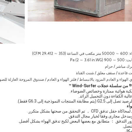
29،4 CFM)
Pa (2 ～ 3)
حرك مباشر / حزام
ت قاعدة / سقف معلق / شنت القناة
الهواء و العادم المزود بالانبساط / فلتر الهواء و العادم / صندوق المروحة العازلة للصوت 
بع
من سلسلة عجلات Wind-Surfer ™
كية هوائية ممتازة وخصائص الضوضاء.
ية الكفاءة دون التحميل الزائد.
مطابقة المنتجات النموذجية إلى G6.3 فقط).
واء
 CFD ， تم التحقق من صحتها بشكل متكرر.
ومدخل مجارى وفقا لخيار مجال التدفق.
ور التدفق ： متطابق مع بعضها البعض لكبح تدفق الهواء بشكل أفضل.
لنصل.
يكل