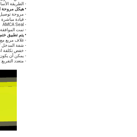
- الطريقة الأس
• هيكل مروحة ا
- مروحة توصيل 
- قيادة مباشرة لا تول
- AMCA Seal ： الصوت والأداء الجوي معتمد.
- تمت الموافقة ع
• يتم تطبيق خت
- غلاف مربع مع 
- شفة المدخل / 
- خفض تكلفة ات
- يمكن أن يكون
- متعدد التفريغ: