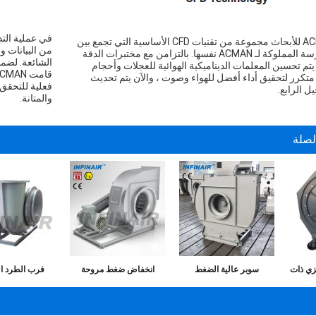
يدير معهد ACMAN للأبحاث مجموعة من تقنيات CFD الأساسية التي تجمع بين
من البيانات و
النظرية والممارسة المملوكة لـ ACMAN نفسها. بالتزامن مع مختبرات الدقة
الشائعة. لضما
، يتم تحسين المعلمات الديناميكية الهوائية للعجلات وأحجام
كرر لتحقيق أداء أفضل للهواء وصوت ، والآن يتم تحديث
فعلية للتحقق 
ل الرابع.
والمتانة.
لصلة
زي ذات
سوبر عالية الضغط
انخفاض ضغط مروحة
فرب الطرد ا
نفاخ
الصناعية منفاخ الطرد
الطرد المركزي الصناعية /
مروحة / الى الو
مميعة
المركزي ／ نوع العجلة
مباشر / حزام / محوري