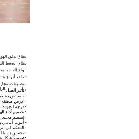
نطاق تدفق الهواء: 600 ～ 50000 متر مكعب في الساعة (353 ～ 12
نطاق الضغط الثابت: 500 ～ 900 .61 in.WG
أنواع القيادة: م
تصاعد أنواع: شن
التطبيقات: مجاري 
الرا
• تأثير الجيل
- خصائص دينامي
- عرض منطقة عال
- درجة الجودة الرصيد تصل إلى G2.5 (يتم 
• تصميم أداء اله
- تصميم محسن لمحاكاة حقل تدفق
- أنبوب أمامي 
- التحكم في مر
- تحسين زوايا ا
• تصميم هيكل ه