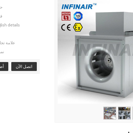
ح
فئ
lish details
علامة تجا
نمو
اتصل الآن
أضف