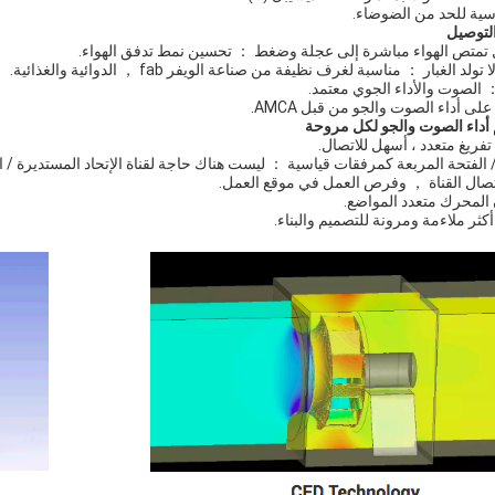
اسية للحد من الضوضاء.
لتوصيل
تمتص الهواء مباشرة إلى عجلة وضغط ： تحسين نمط تدفق الهواء.
د الغبار ： مناسبة لغرف نظيفة من صناعة الويفر fab ， الدوائية والغذائية.
لى أداء الصوت والجو من قبل AMCA.
م أداء الصوت والجو لكل مروحة
تفريغ متعدد ، أسهل للاتصال.
الفتحة المربعة كمرفقات قياسية ： ليست هناك حاجة لقناة الإتحاد المستديرة / ا
صال القناة ， وفرص العمل في موقع العمل.
 المحرك متعدد المواضع.
 أكثر ملاءمة ومرونة للتصميم والبناء.