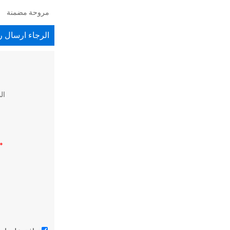
مروحة مضمنة
للأدوية
الرجاء ارسال رس
ال
*