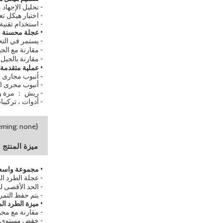
- تحليل الإجهاد من FEA لتحسين ا
- اختيار هيكل ت
- استخدام تقنية 
• عجلة محسنة
- يستمر في الت
- مقارنة مع
الج
- مقارنة
بالجيل
• عملية متقدمة
- أنبوب مجارى ل
- أنبوب مجرى ا
- ريش ： مرة وا
- أدوات ، تركي
ميزة المنتج
• مجموعة واسعة 
-
عجلة الطرد ال
- الحد الأقصى لقطر العجلة هو 1 متر ، ت
- يتم حفظ التمر
• ميزة الطرد المرك
- مقارنة مع محور
- خفض مستوى ضغط الصو