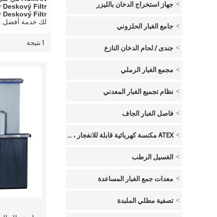
جهاز استخراج الدخان بالليزر
 Deskový Filtr
 Deskový Filtr
لك خدمة أفضل.
جامع الغبار الحلزوني
1 نتيجة
قائمة
عرض
جندى / لحام الدخان النازع
مجمع الغبار الرملي
نظام تجميع الغبار المعدني
فاصل الغبار الجاف
ATEX مكنسة كهربائية قابلة للانفجار ، تعمل بالهواء المضغوط
الغسيل الرطب
معدات جمع الغبار المساعدة
تصفية مطلي الملبدة