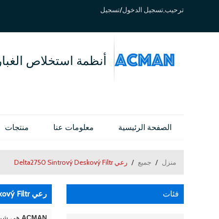
ترحيب,
تسجيل الدخول
/
تسجيل
أنظمة استخلاص الغبار
الصفحة الرئيسية
معلومات عنا
منتجات
منزل
/
جميع
/
رعي Delta2750 Sintrový Deskový Filtr
فئات
رعي Delta2750 Sintrový Deskový Filtr
ACMAN
هي شركة