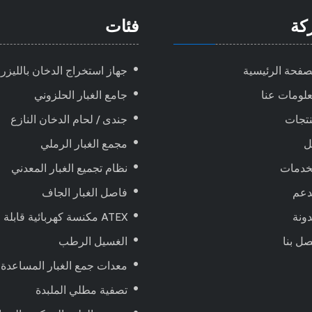
كة
فئات
صفحة الرئيسية
جهاز استخراج الدخان بالليزر
لومات عنا
جامع الغبار الحلزوني
تجات
جندى / لحام الدخان النازع
ل
مجمع الغبار الرملي
خدمات
نظام تجميع الغبار المعدني
دعم
فاصل الغبار الجاف
ونة
ATEX مكنسة كهربائية قابلة للانفجار ، تعمل بالهواء المضغوط
صل بنا
الغسيل الرطب
معدات جمع الغبار المساعدة
تصفية مطلي الملبدة