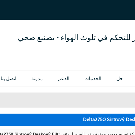
العربية
OL
ENGLISH
 للتحكم في تلوث الهواء - تصنيع صحي
حل
الخدمات
الدعم
مدونة
اتصل بنا
 تصنيع ومورد محترف في الصين لـ
رعي Delta2750 Sintrový Deskový Filtr