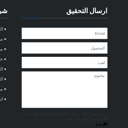
ارسال التحقيق
شر
ال
مع
من
ح
ال
ال
مد
ات
يدعم فقط .rar / .zip / .jpg / .png / .gif / .doc / .xls /
.pdf ، بحد أقصى 20 ميجا
ملحق