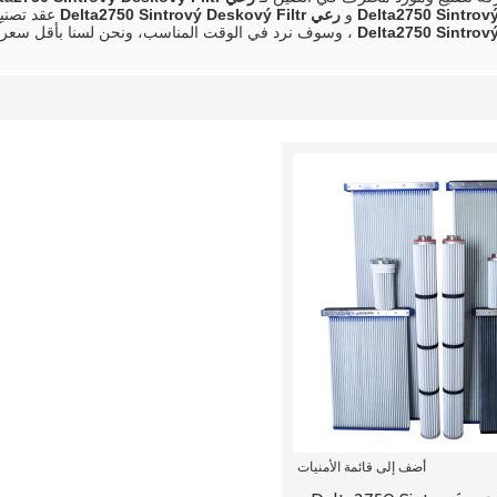
Delta2750 Sintrový
و
رعي Delta2750 Sintrový Deskový Filtr
عقد تصنيع
Delta2750 Sintrový
، وسوف نرد في الوقت المناسب، ونحن لسنا بأقل سعر
أضف إلى قائمة الأمنيات