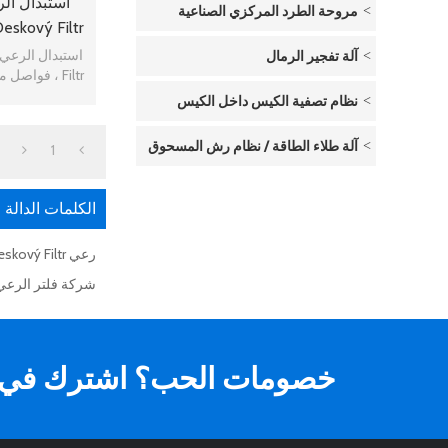
مروحة الطرد المركزي الصناعية
مر
آلة تفجير الرمال
Filtr ، فواصل من نوع الترشيح مرشح Lamellen
نظام تصفية الكيس داخل الكيس
آلة طلاء الطاقة / نظام رش المسحوق
1
الكلمات الدالة
رعي Delta2750 Sintrový Deskový Filtr
شركة فلتر الرعي 
خصومات الحب؟ اشترك في ال