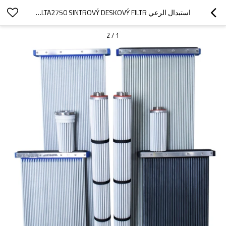
استبدال الرعي DELTA2750 SINTROVÝ DESKOVÝ FILTR ، فواصل من النوع المرشح مرشح LAMELLEN
2
/
1