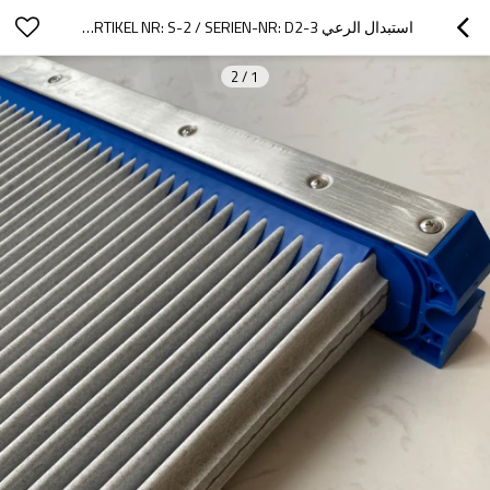
استبدال الرعي DELTA2 1500 FILTRO A PIASTRA SINTERIZZATA ، ARTIKEL NR: S-2 / SERIEN-NR: D2-3 لـ COMP و FLEX
2
/
1