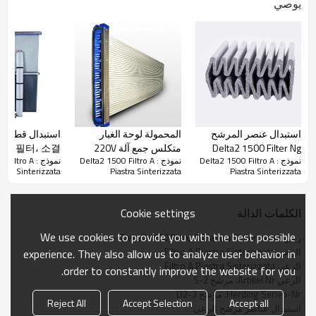
يوصي
استبدال عنصر المرشح
المحمولة لوحة الغبار
استب
Delta2 1500 Filter Ng
متكلس جمع آلة 220V
판 - 필터، 소결
نموذج : Delta2 1500 Filtro A
نموذج : Delta2 1500 Filtro A
نموذج : tro A
Sinter Plate ، المرشحات
ارتفاع ضغط الغبار النازع
라 멜러 필터 للبيع
astra Sinterizzata
Piastra Sinterizzata
Piastra Sinterizzata
من نوع Delta
VFD
Cookie settings
الكلمات الدالة
We use cookies to provide you with the best possible
رعي Delta2 1500 Filtro A Piastra Sinterizzata
الرعي Filtro A Piastra Sinterizzata
experience. They also allow us to analyze user behavior in
الرعي Filtro A Piastra Sinterizzata
order to constantly improve the website for you.
الرعي Artikel Nr: مرشح S-2
Herding Serien-Nr: مرشح D2-3
Reject All
Accept Selection
Accept all
استبدال عناصر مرشح الرعي