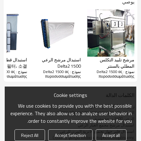
يوصي
مرشح تلبيد التكلس
استبدال مرشح الرعي
استب
المطلي بالسنتر
Delta2 1500
판 - 필터، 소결
نموذج : Delta2 1500 ας
نموذج : Delta2 1500 ας
نموذج : 00 ας
Sinterplattenfilter ، فلاتر
라 멜러 필터 للبيع
οσυσσωμάτωσης
πυροσυσσωμάτωσης
πυροσυσσωμάτωσης
لوحة التلبيد من النوع Pure
الإنتاجية Delta 2
Cookie settings
الكلمات الدالة
We use cookies to provide you with the best possible
رعي دلتا 2 1500 درجة مئوية
الرعي φίλτρο πλάκας πυροσυσσωμάτωσης
experience. They also allow us to analyze user behavior in
الرعي 1500 درجة مئوية
order to constantly improve the website for you.
استبدال مرشح مجمع الغبار الرعي
استبدال فلتر جهاز تجميع الأتربة المرن للرعي
Reject All
Accept Selection
Accept all
φίλτρο πλάκας πυροσυσσωμάτωσης لـ COMP