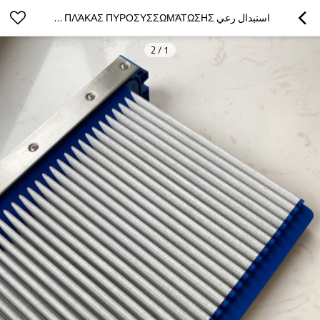
استبدال رعي DELTA2 1500 ΠΛΆΚ ΠΛΆΚΑΣ ΠΥΡΟΣΥΣΣΩΜΆΤΩΣΗΣ لمجمع غبار COMP ، ARTIKEL NR: S-3 SERIEN-NR: D2-4
2
/
1