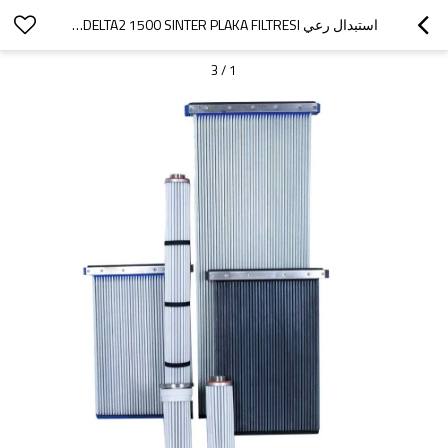
استبدال رعي DELTA2 1500 SINTER PLAKA FILTRESI لمجمع الغبار المرن ، ARTIKEL NR: S-4 SERIEN-NR: D2-5
3
/
1