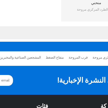
منحني
لطرد المركزي مروحة
كزي مروحة
فرب المروحة
منفاخ الضغط
المشجعين الصناعية والمخبرين
نشرة الإخبارية!
كة
فئات