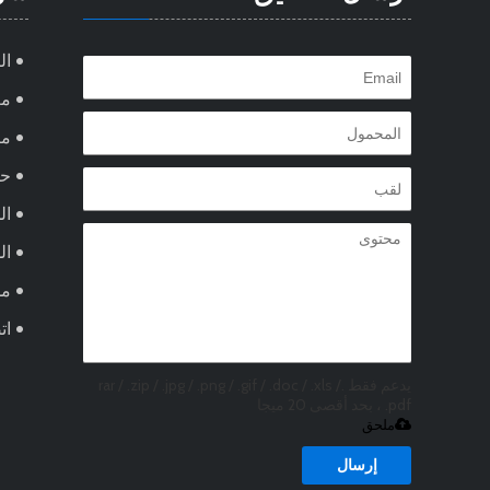
ال
مع
من
ح
ال
ال
مد
ات
يدعم فقط .rar / .zip / .jpg / .png / .gif / .doc / .xls /
.pdf ، بحد أقصى 20 ميجا
ملحق
إرسال