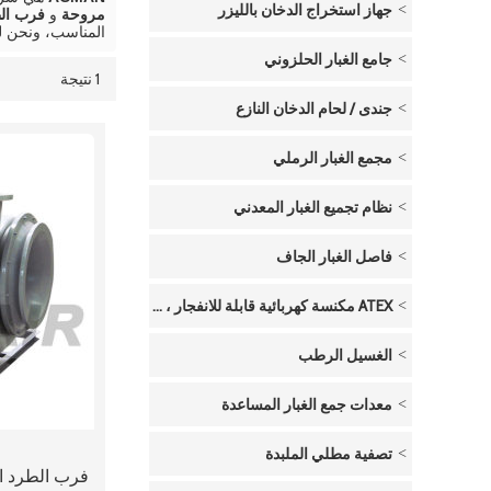
جهاز استخراج الدخان بالليزر
مروحة
و
فرب ال
المناسب، ونحن ل
جامع الغبار الحلزوني
1 نتيجة
قائمة
عرض
جندى / لحام الدخان النازع
مجمع الغبار الرملي
نظام تجميع الغبار المعدني
فاصل الغبار الجاف
ATEX مكنسة كهربائية قابلة للانفجار ، تعمل بالهواء المضغوط
الغسيل الرطب
معدات جمع الغبار المساعدة
تصفية مطلي الملبدة
فرب الطرد ال