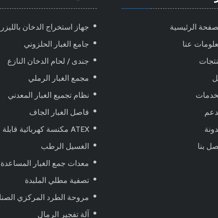
صفحة الرئيسية
جهاز استخراج الدخان بالليزر
لومات عنا
جامع الغبار الحلزوني
تجات
جندى / لحام الدخان النازع
ل
مجمع الغبار الرملي
خدمات
نظام تجميع الغبار المعدني
دعم
فاصل الغبار الجاف
ونة
ATEX مكنسة كهربائية قابلة للانفجار ، تعمل بالهواء المضغوط
صل بنا
الغسيل الرطب
معدات جمع الغبار المساعدة
تصفية مطلي الملبدة
مروحة الطرد المركزي الصنا
آلة تفجير الرمال