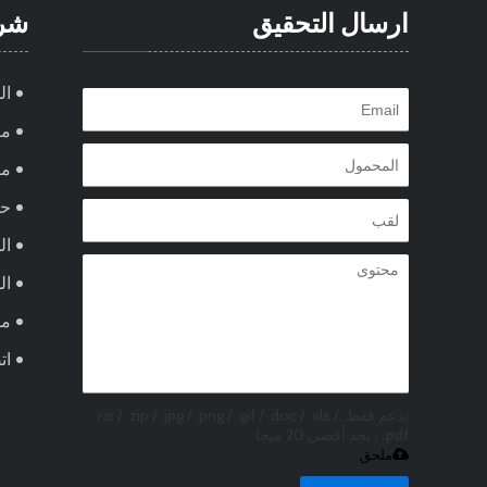
ارسال التحقيق
شر
ال
مع
من
ح
ال
ال
مد
ات
يدعم فقط .rar / .zip / .jpg / .png / .gif / .doc / .xls /
.pdf ، بحد أقصى 20 ميجا
ملحق