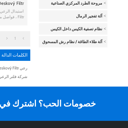
مروحة الطرد المركزي الصناعية
مر
آلة تفجير الرمال
Filtr ، فواصل من نوع الترشيح مرشح Lamellen
نظام تصفية الكيس داخل الكيس
1
آلة طلاء الطاقة / نظام رش المسحوق
الكلمات الدالة
رعي Delta2750 Sintrový Deskový Filtr
شركة فلتر الرعي 
خصومات الحب؟ اشترك في ال