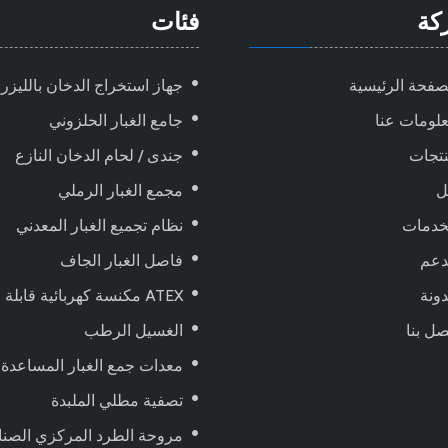
كة
فئات
صفحة الرئيسية
جهاز استخراج الدخان بالليزر
لومات عنا
جامع الغبار الحلزوني
تجات
جندى / لحام الدخان النازع
ل
مجمع الغبار الرملي
خدمات
نظام تجميع الغبار المعدني
دعم
فاصل الغبار الجاف
ونة
ATEX مكنسة كهربائية قابلة للانفجار ، تعمل بالهواء المضغوط
صل بنا
الغسيل الرطب
معدات جمع الغبار المساعدة
تصفية مطلي الملبدة
مروحة الطرد المركزي الصنا