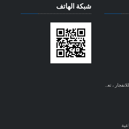
شبكة الهاتف
عية