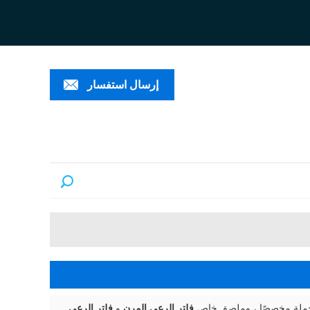
ESPAÑ
العربية
PORTUGUÊS
إرسال استفسار
لجملة مخصصًا ، وملصق خاص
فلتر الرعي المرن
و
فلتر الرعي