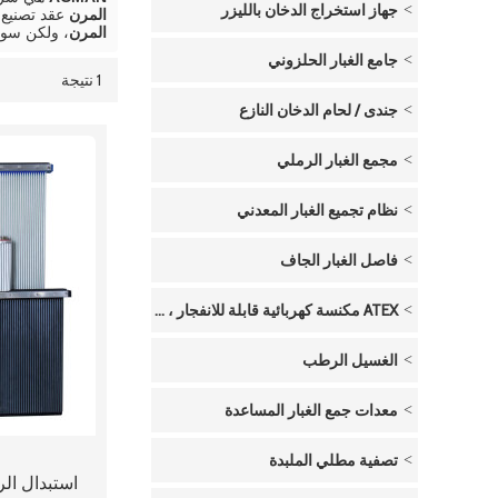
جهاز استخراج الدخان بالليزر
المرن
عقد تصنيع 
المرن
، ولكن سو
جامع الغبار الحلزوني
1 نتيجة
قائمة
عرض
جندى / لحام الدخان النازع
مجمع الغبار الرملي
نظام تجميع الغبار المعدني
فاصل الغبار الجاف
ATEX مكنسة كهربائية قابلة للانفجار ، تعمل بالهواء المضغوط
الغسيل الرطب
معدات جمع الغبار المساعدة
تصفية مطلي الملبدة