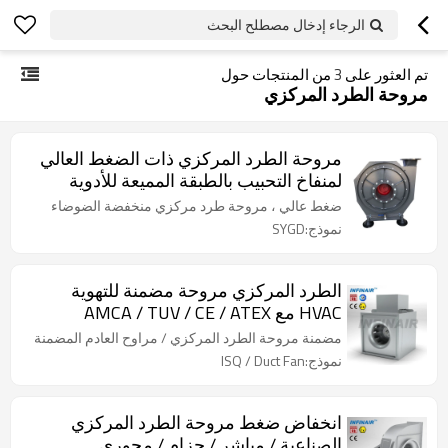
الرجاء إدخال مصطلح البحث
تم العثور على
3
من المنتجات حول
مروحة الطرد المركزي
مروحة الطرد المركزي ذات الضغط العالي
لمنفاخ التحبيب بالطبقة المميعة للأدوية
ضغط عالي ، مروحة طرد مركزي منخفضة الضوضاء
نموذج:SYGD
الطرد المركزي مروحة مضمنة للتهوية
HVAC مع AMCA / TUV / CE / ATEX
الشهادات
مضمنة مروحة الطرد المركزي / مراوح العادم المضمنة
نموذج:ISQ / Duct Fan
انخفاض ضغط مروحة الطرد المركزي
الصناعية / مباشر / حزام / محوري